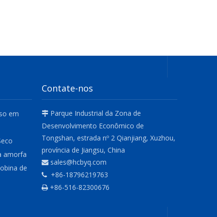
Contate-nos
Parque Industrial da Zona de
rso em

Desenvolvimento Econômico de
Tongshan, estrada nº 2 Qianjiang, Xuzhou,
Seco
província de Jiangsu, China
a amorfa
sales@hcbyq.com

obina de
+86-18796219763

+86-516-82300676
