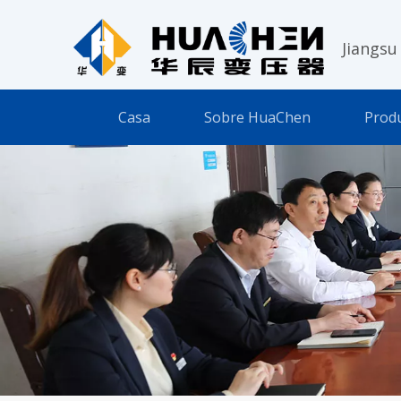
Jiangsu
Casa
Sobre HuaChen
Prod