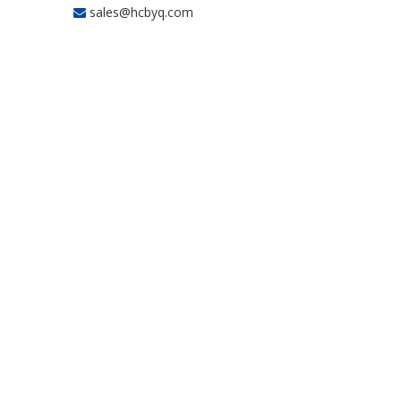
sales@hcbyq.com
