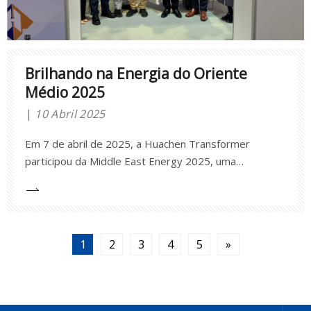
Brilhando na Energia do Oriente
Médio 2025
10 Abril 2025
Em 7 de abril de 2025, a Huachen Transformer
participou da Middle East Energy 2025, uma
importante feira do setor de energia realizada em
Dubai, Emirados Árabes Unidos. O evento apresentou
tecnologias de ponta em transmissão de energia,
integração de energia renovável e infraestrutura de
1
2
3
4
5
»
rede.A Huac