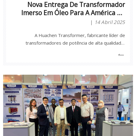
Nova Entrega De Transformador
Imerso Em Óleo Para A América Do
Sul
14 Abril 2025
A Huachen Transformer, fabricante líder de
transformadores de potência de alta qualidade,
entregou com sucesso o transformador imerso em
óleo S-3000/23/0,48 para um cliente na América do
Sul, reforçando sua presença no mercado
internacional.Destaques do Produto:• Modelo: S-
3000/23/0,48• Tipo: Transf